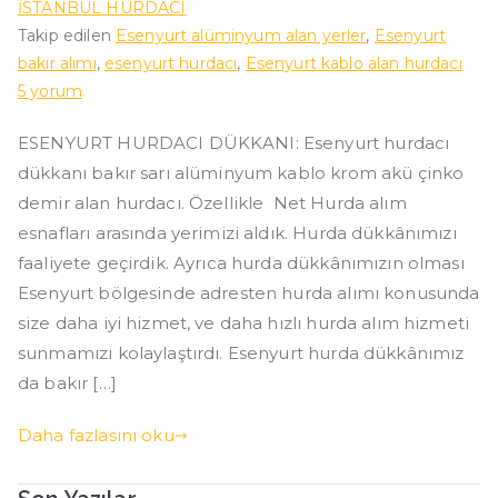
İSTANBUL HURDACI
Takip edilen
Esenyurt alüminyum alan yerler
,
Esenyurt
bakır alımı
,
esenyurt hurdacı
,
Esenyurt kablo alan hurdacı
Esenyurt
5 yorum
Hurdacı
ESENYURT HURDACI DÜKKANI: Esenyurt hurdacı
Dükkanı
dükkanı bakır sarı alüminyum kablo krom akü çinko
için
demir alan hurdacı. Özellikle Net Hurda alım
esnafları arasında yerimizi aldık. Hurda dükkânımızı
faaliyete geçirdik. Ayrıca hurda dükkânımızın olması
Esenyurt bölgesinde adresten hurda alımı konusunda
size daha iyi hizmet, ve daha hızlı hurda alım hizmeti
sunmamızı kolaylaştırdı. Esenyurt hurda dükkânımız
da bakır […]
Daha fazlasını oku