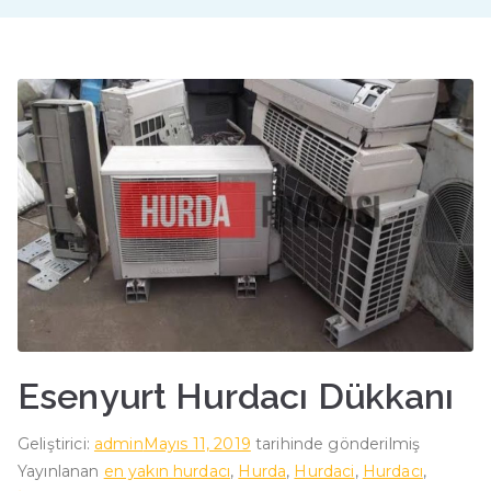
Esenyurt Hurdacı Dükkanı
Geliştirici:
admin
Mayıs 11, 2019
tarihinde gönderilmiş
Yayınlanan
en yakın hurdacı
,
Hurda
,
Hurdaci
,
Hurdacı
,