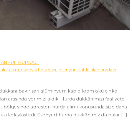
ı
STANBUL HURDACI
akır alımı
,
esenyurt hurdacı
,
Esenyurt kablo alan hurdacı
kkanı bakır sarı alüminyum kablo krom akü çinko
arı arasında yerimizi aldık. Hurda dükkânımızı faaliyete
rt bölgesinde adresten hurda alımı konusunda size daha
ızı kolaylaştırdı. Esenyurt hurda dükkânımız da bakır […]