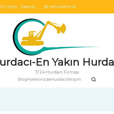
00 (Açılış - Kapanış) @ nethurdametal
urdacı-En Yakın Hurda
7/ 24 Hurdacı Firması
Blog
Hakkımızda
Hurdacı
İletişim