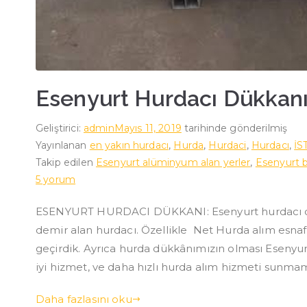
Esenyurt Hurdacı Dükkan
Geliştirici:
admin
Mayıs 11, 2019
tarihinde gönderilmiş
Yayınlanan
en yakın hurdacı
,
Hurda
,
Hurdaci
,
Hurdacı
,
İ
Takip edilen
Esenyurt alüminyum alan yerler
,
Esenyurt b
Esenyurt
5 yorum
Hurdacı
ESENYURT HURDACI DÜKKANI: Esenyurt hurdacı dü
Dükkanı
demir alan hurdacı. Özellikle Net Hurda alım esnafl
için
geçirdik. Ayrıca hurda dükkânımızın olması Esenyu
iyi hizmet, ve daha hızlı hurda alım hizmeti sunmam
Daha fazlasını oku