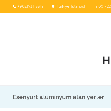
İçeriğe
+905373115819
Türkiye, İstanbul 9:00 - 22:
geç
H
Esenyurt alüminyum alan yerler