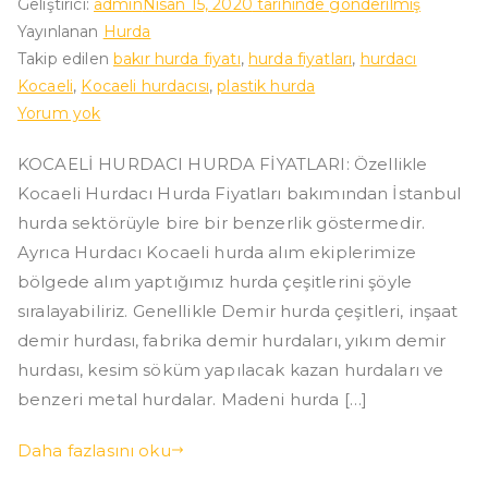
Geliştirici:
admin
Nisan 15, 2020
tarihinde gönderilmiş
Yayınlanan
Hurda
Takip edilen
bakır hurda fiyatı
,
hurda fiyatları
,
hurdacı
Kocaeli
,
Kocaeli hurdacısı
,
plastik hurda
Kocaeli
Yorum yok
Hurdacı
KOCAELİ HURDACI HURDA FİYATLARI: Özellikle
Hurda
Kocaeli Hurdacı Hurda Fiyatları bakımından İstanbul
Fiyatları
hurda sektörüyle bire bir benzerlik göstermedir.
Ayrıca Hurdacı Kocaeli hurda alım ekiplerimize
bölgede alım yaptığımız hurda çeşitlerini şöyle
sıralayabiliriz. Genellikle Demir hurda çeşitleri, inşaat
demir hurdası, fabrika demir hurdaları, yıkım demir
hurdası, kesim söküm yapılacak kazan hurdaları ve
benzeri metal hurdalar. Madeni hurda […]
Daha fazlasını oku