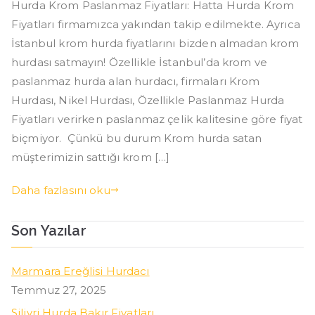
Hurda Krom Paslanmaz Fiyatları: Hatta Hurda Krom
Paslanmaz
Fiyatları firmamızca yakından takip edilmekte. Ayrıca
Fiyatları
için
İstanbul krom hurda fiyatlarını bizden almadan krom
hurdası satmayın! Özellikle İstanbul’da krom ve
paslanmaz hurda alan hurdacı, firmaları Krom
Hurdası, Nikel Hurdası, Özellikle Paslanmaz Hurda
Fiyatları verirken paslanmaz çelik kalitesine göre fiyat
biçmiyor. Çünkü bu durum Krom hurda satan
müşterimizin sattığı krom […]
Daha fazlasını oku
Son Yazılar
Marmara Ereğlisi Hurdacı
Temmuz 27, 2025
Silivri Hurda Bakır Fiyatları