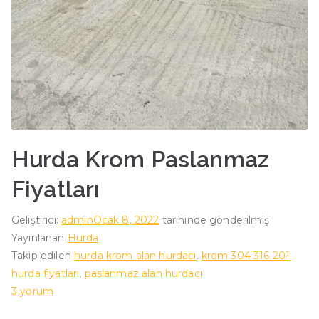
Hurda Krom Paslanmaz
Fiyatları
Geliştirici:
admin
Ocak 8, 2022
tarihinde gönderilmiş
Yayınlanan
Hurda
Takip edilen
hurda krom alan hurdacı
,
krom 304 316 201
hurda fiyatları
,
paslanmaz alan hurdacı
Hurda
3 yorum
Krom