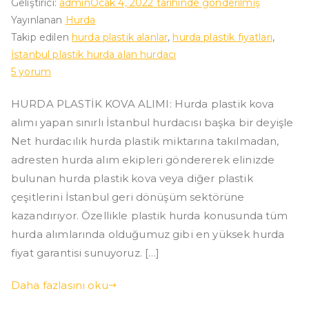
Geliştirici:
admin
Ocak 4, 2022
tarihinde gönderilmiş
Yayınlanan
Hurda
Takip edilen
hurda plastik alanlar
,
hurda plastik fiyatları
,
İstanbul plastik hurda alan hurdacı
Hurda
5 yorum
Plastik
HURDA PLASTİK KOVA ALIMI: Hurda plastik kova
Kova
alımı yapan sınırlı İstanbul hurdacısı başka bir deyişle
Alımı
için
Net hurdacılık hurda plastik miktarına takılmadan,
adresten hurda alım ekipleri göndererek elinizde
bulunan hurda plastik kova veya diğer plastik
çeşitlerini İstanbul geri dönüşüm sektörüne
kazandırıyor. Özellikle plastik hurda konusunda tüm
hurda alımlarında olduğumuz gibi en yüksek hurda
fiyat garantisi sunuyoruz. […]
Daha fazlasını oku