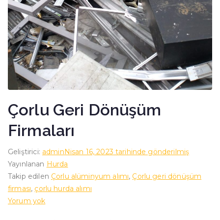
Çorlu Geri Dönüşüm
Firmaları
Geliştirici:
admin
Nisan 16, 2023
tarihinde gönderilmiş
Yayınlanan
Hurda
Takip edilen
Çorlu alüminyum alımı
,
Çorlu geri dönüşüm
firması
,
çorlu hurda alımı
Çorlu
Yorum yok
Geri