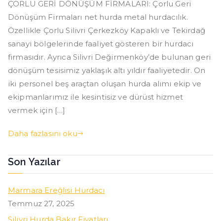
ÇORLU GERİ DÖNÜŞÜM FİRMALARI: Çorlu Geri
Dönüşüm
Dönüşüm Firmaları net hurda metal hurdacılık.
Firmaları
Özellikle Çorlu Silivri Çerkezköy Kapaklı ve Tekirdağ
sanayi bölgelerinde faaliyet gösteren bir hurdacı
firmasıdır. Ayrıca Silivri Değirmenköy’de bulunan geri
dönüşüm tesisimiz yaklaşık altı yıldır faaliyetedir. On
iki personel beş araçtan oluşan hurda alımı ekip ve
ekipmanlarımız ile kesintisiz ve dürüst hizmet
vermek için […]
Daha fazlasını oku
Son Yazılar
Marmara Ereğlisi Hurdacı
Temmuz 27, 2025
Silivri Hurda Bakır Fiyatları