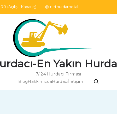
00 (Açılış - Kapanış) @ nethurdametal
urdacı-En Yakın Hurda
7/ 24 Hurdacı Firması
Blog
Hakkımızda
Hurdacı
İletişim