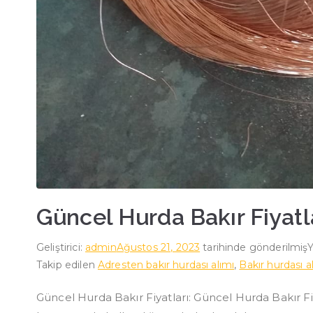
Güncel Hurda Bakır Fiyatl
Geliştirici:
admin
Ağustos 21, 2023
tarihinde gönderilmiş
Takip edilen
Adresten bakır hurdası alımı
,
Bakır hurdası a
Güncel Hurda Bakır Fiyatları: Güncel Hurda Bakır Fiyat