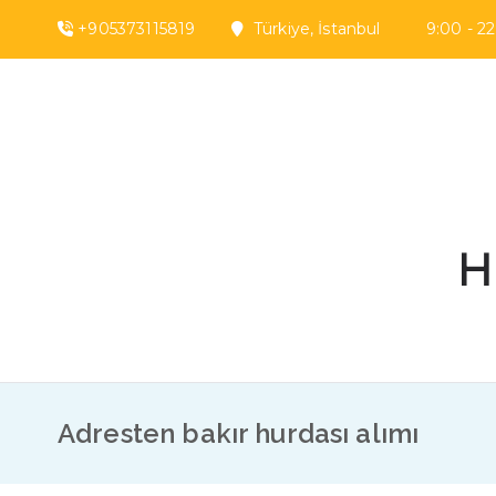
İçeriğe
+905373115819
Türkiye, İstanbul 9:00 - 22:
geç
H
Adresten bakır hurdası alımı