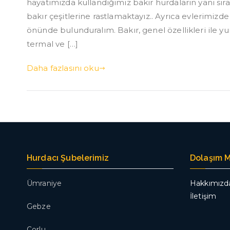
hayatımızda kullandığımız bakır hurdaların yanı sıra, 
bakır çeşitlerine rastlamaktayız.. Ayrıca evlerimizd
önünde bulunduralım. Bakır, genel özellikleri ile yu
termal ve […]
Daha fazlasını oku
Hurdacı Şubelerimiz
Dolaşım 
Ümraniye
Hakkımızd
İletişim
Gebze
Çorlu