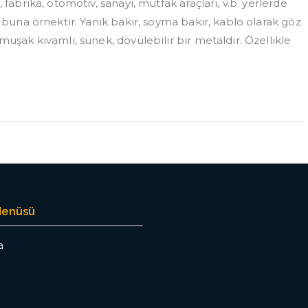
fabrika, otomotiv, sanayi, mutfak araçları, v.b. yerlerde
Fiyatları
için
e buna örnektir. Yanık bakır, soyma bakır, kablo olarak göz
muşak kıvamlı, sünek, dövülebilir bir metaldir. Özellikle
Menüsü
a